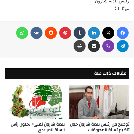
رئيس بلدية شارون
مهنّٰا البنّٰا
فيسبوك
X
لينكدإن
‏Tumblr
بينتيريست
‏Reddit
‏VKontakte
واتساب
تيلقرام
ڤايبر
مشاركة عبر البريد
طباعة
مقالات ذات صلة
توضيح من رئيس بلدية شارون حول
بلدية شارون تهنىء بحلول رأس
تنظيم تعبئة المحروقات
السنة الميلادي