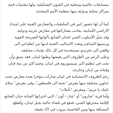
بمسابقات عالمية ومحلية في الفنون التشكيلية. ولها مقتنيات فنية
بمراكز محلية ودولية بينها منظمة الأمم المتحدة.
كما أن لها حضور كبير في الملتقيات والمعارض الفنية على امتداد
الاراضي اللبنانية، بجانب مشاركتها في معارض عربية ودولية.
وقد تميّز الأسلوب الفني لحنان الصايغ بألوانها الصريحة القوية
ورسمها المباشر وتعدد الاساليب الفنية لديها من انطباعي الى
واقعي الى تجريدي مستخدمة في كل ذلك تقنيات مختلفة.
وعلى الرغم من الظروف التي يعيشها وطنها لبنان، فقد سبق وأن
نجت في تنظيم اكبر سيمبوزيوم في لبنان، وضم اكثر من مئة فنان
وفنانة من لبنان وخارجه.
رغم الظروف الاستثنائية في لبنان شاركت مؤخرا بعدة معارض تحت
عناوين مختلفة منها معرض” تحية الى فلسطين”، وفي معرض” سلام
عليك يا مريم”، ومعرض “تأملات”.
وأما قرية “شارون” أو “شار – أون”، التي اختراتها الفنانة حنان الصايع
لإقامة محترفها الفني، فتقع في قضاء عالية بجبل لبنان، وتُقطع
المسافة بينها وبين العاصمة بيروت في 25 دقيقة.