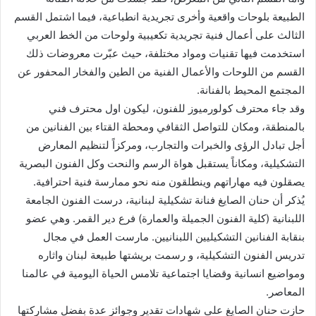
الطبيعة بلوحات واقعية وأخرى تجريدية انطباعية، فيما اشتمل القسم
الثالث على أعمال فنية تجريدية تكعيبية ولوحات من الخط العربي
استخدمت فيها تقنيات ومواد مختلفة، حيث عبّرت معروضات ذلك
القسم من اللوحات والأعمال الفنية من الطين والفخار المحفور عن
المجتمع المحيط بالفنانة.
وقد جاء محترف كولورميوز للفنون، ليكون اول محترف فني
بالمنطقة، ومكان للتواصل الثقافي ومحطة القتاء بين الفنانين من
أجل تبادل الرؤى والخبرات والتجارب، ومركزاً لتنظيم المعارض
التشكيلية، ومكاناً يستقبل هواة الرسم والنحت وكل الفنون البصرية
يصقلون فيه مهاراتهم وينطلقون منه نحو ممارسة فنية احترافية.
يُذكر أن حنان الصايغ فنانة تشكيلية لبنانية، درست الفنون الجامعة
اللبنانية (كلية الفنون الجميلة والعمارة) فرع دير القمر. وهي عضو
بنقابة الفنانين التشكيليين اللبنانيين. مارست العمل في مجال
تدريس الفنون التشكيلية، و رسمت بريشتها طبيعة لبنان واثاره
ومواضيع انسانية وقضايا اجتماعية تلامس الحياة اليومية في عالمنا
المعاصر.
حازت حنان الصايغ على شهادات تقدير وجوائز عدة بفضل مشاركتها