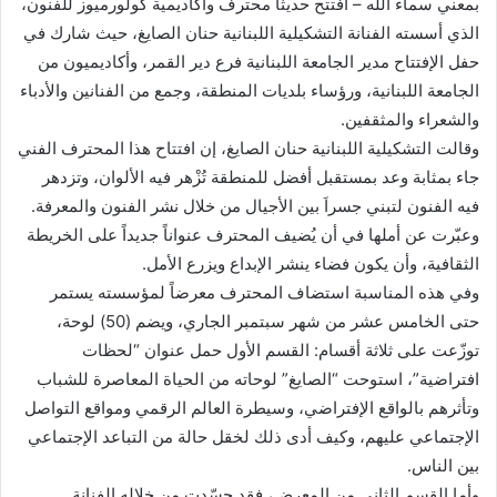
بمعني سماء الله – افتتح حديثا محترف وأكاديمية كولورميوز للفنون،
الذي أسسته الفنانة التشكيلية اللبنانية حنان الصايغ، حيث شارك في
حفل الإفتتاح مدير الجامعة اللبنانية فرع دير القمر، وأكاديميون من
الجامعة اللبنانية، ورؤساء بلديات المنطقة، وجمع من الفنانين والأدباء
والشعراء والمثقفين.
وقالت التشكيلية اللبنانية حنان الصايغ، إن افتتاح هذا المحترف الفني
جاء بمثابة وعد بمستقبل أفضل للمنطقة تُزْهر فيه الألوان، وتزدهر
فيه الفنون لتبني جسراَ بين الأجيال من خلال نشر الفنون والمعرفة.
وعبّرت عن أملها في أن يُضيف المحترف عنواناً جديداً على الخريطة
الثقافية، وأن يكون فضاء ينشر الإبداع ويزرع الأمل.
وفي هذه المناسبة استضاف المحترف معرضاً لمؤسسته يستمر
حتى الخامس عشر من شهر سبتمبر الجاري، ويضم (50) لوحة،
توزّعت على ثلاثة أقسام: القسم الأول حمل عنوان “لحظات
افتراضية”، استوحت “الصايغ” لوحاته من الحياة المعاصرة للشباب
وتأثرهم بالواقع الإفتراضي، وسيطرة العالم الرقمي ومواقع التواصل
الإجتماعي عليهم، وكيف أدى ذلك لخقل حالة من التباعد الإجتماعي
بين الناس.
وأما القسم الثاني من المعرض، فقد جسّدت من خلاله الفنانة