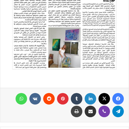
فيسبوك
X
لينكدإن
‏Tumblr
بينتيريست
‏Reddit
‏VKontakte
واتساب
تيلقرام
ڤايبر
مشاركة عبر البريد
طباعة