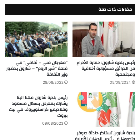
مقالات ذات صلة
رئيس بلدية شارون: حماية الأحراج
“مهرجان فني – ثقافي” في
من الحرائق مسؤولية أخلاقية
قلعة “شير الروم” – شارون بحضور
ومجتمعية
وزير الثقافة
28/08/2022
05/09/2024
رئيس بلدية شارون مهنا البنا
يشارك بمعرض بسكال مسعود
وفلاديمير كراسنوبيروف في بيت
بيروت
09/08/2023
بلدية شارون تستنكر حادثة صوفر
وتضعها في أيدي الجهات الأمنية