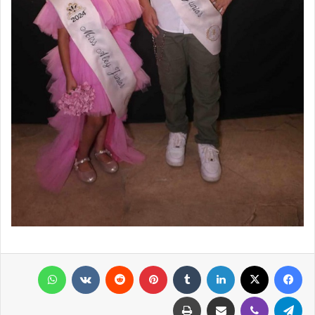
فيسبوك
X
لينكدإن
‏Tumblr
بينتيريست
‏Reddit
‏VKontakte
واتساب
تيلقرام
ڤايبر
مشاركة عبر البريد
طباعة