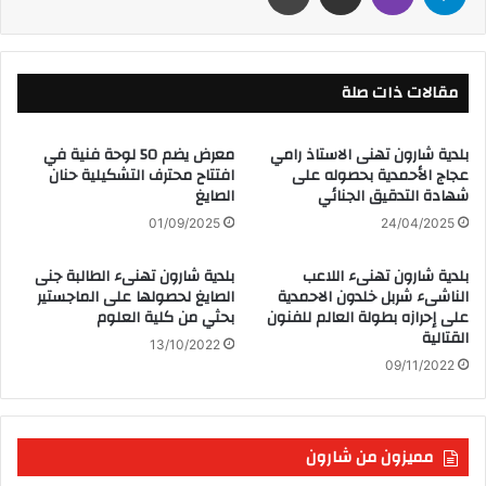
مقالات ذات صلة
بلدية شارون تهنى الاستاذ رامي
معرض يضم 50 لوحة فنية في
عجاج الأحمدية بحصوله على
افتتاح محترف التشكيلية حنان
شهادة التدقيق الجنائي
الصايغ
01/09/2025
24/04/2025
بلدية شارون تهنىء اللاعب
بلدية شارون تهنىء الطالبة جنى
الناشىء شربل خلدون الاحمدية
الصايغ لحصولها على الماجستير
على إحرازه بطولة العالم للفنون
بحثي من كلية العلوم
القتالية
13/10/2022
09/11/2022
مميزون من شارون