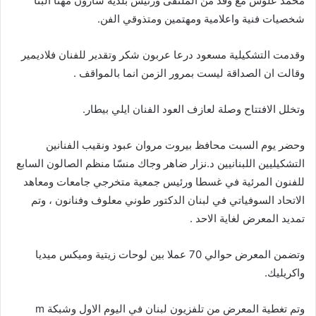
محمد علوش مع وفد من الملتقى ورئيس بلدية شارون مهنا البنا
شخصيات فنية واعلامية ومهتمين ومتذوقي الفن.
وقدمت التشكيلية مسعود درعا عربون شكر وتقدير للفنان فلاديمير
وقالت ان الصداقة ليست بمرور الزمن انما بالمواقف .
وتخلل الافتتاح وصلة لعازف العود الفنان ايلي بيطار.
وحضر يوم السبت محافظ بيروت مروان عبود ونقيب الفنانين
التشكيليين اللبنانيين د.نزار ضاهر وجاك منسّا منظم الصالون السابع
للفنون المرئية في غسطا ورئيس جمعية متخرجي جامعات ومعاهد
الاتحاد السوفياتي في لبنان الدكتور طوني معلوف وفنانون ، وتم
تمديد المعرض لغاية الاحد .
وتضمن المعرض حوالي 70 عملا بين لوحات زيتية وميكس ميديا
واكريليك.
وتم تغطية المعرض من تلفزيون لبنان في اليوم الاول وشبكة m