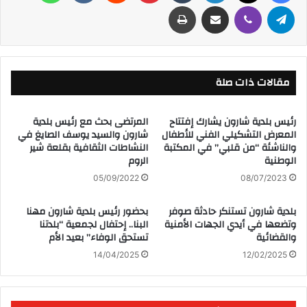
تيلقرام
ڤايبر
مشاركة عبر البريد
طباعة
مقالات ذات صلة
رئيس بلدية شارون يشارك إفتتاح
المرتضى بحث مع رئيس بلدية
المعرض التشكيلي الفني للأطفال
شارون والسيد يوسف الصايغ في
والناشئة “من قلبي” في المكتبة
النشاطات الثقافية بقلعة شير
الوطنية
الروم
05/09/2022
08/07/2023
بلدية شارون تستنكر حادثة صوفر
بحضور رئيس بلدية شارون مهنا
وتضعها في أيدي الجهات الأمنية
البنا.. إحتفال لجمعية “بلدتنا
والقضائية
تستحق الوفاء” بعيد الأم
14/04/2025
12/02/2025