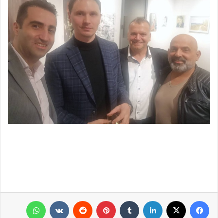
فيسبوك
X
لينكدإن
‏Tumblr
بينتيريست
‏Reddit
‏VKontakte
واتساب