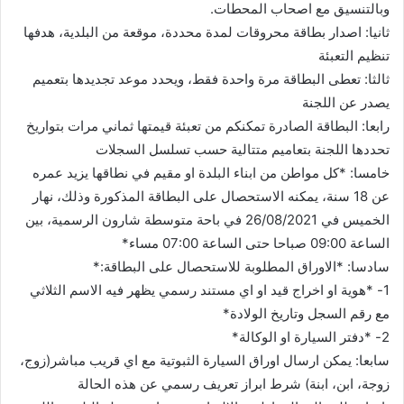
وبالتنسيق مع اصحاب المحطات.
ثانيا: اصدار بطاقة محروقات لمدة محددة، موقعة من البلدية، هدفها
تنظيم التعبئة
ثالثا: تعطى البطاقة مرة واحدة فقط، ويحدد موعد تجديدها بتعميم
يصدر عن اللجنة
رابعا: البطاقة الصادرة تمكنكم من تعبئة قيمتها ثماني مرات بتواريخ
تحددها اللجنة بتعاميم متتالية حسب تسلسل السجلات
خامسا: *كل مواطن من ابناء البلدة او مقيم في نطاقها يزيد عمره
عن 18 سنة، يمكنه الاستحصال على البطاقة المذكورة وذلك، نهار
الخميس في 26/08/2021 في باحة متوسطة شارون الرسمية، بين
الساعة 09:00 صباحا حتى الساعة 07:00 مساء*
سادسا: *الاوراق المطلوبة للاستحصال على البطاقة:*
1- *هوية او اخراج قيد او اي مستند رسمي يظهر فيه الاسم الثلاثي
مع رقم السجل وتاريخ الولادة*
2- *دفتر السيارة او الوكالة*
سابعا: يمكن ارسال اوراق السيارة الثبوتية مع اي قريب مباشر(زوج،
زوجة، ابن، ابنة) شرط ابراز تعريف رسمي عن هذه الحالة