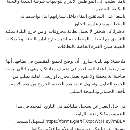
ثامنا: يطلب الى المواطنين الالتزام بتوجيهات شرطة البلدية واللجنة
المكلفة بالتنظيم
تاسعا: على السائقين البقاء داخل سياراتهم اثناء تواجدهم في
المحطة، ويمنع عليهم التجاوز
عاشرا: كل شخص لا يحمل بطاقة محروقات او من خارج البلدة يمكنه
التنسيق مع اصحاب المحطات مباشرة خارج ادارة اللجنة، ولا يمكنه
التعبئة ضمن الفترة الخاصة بالبطاقات
ملاحظة: يهم بلدية شارون أن توضح لجميع المقيمين في نطاقها، أنها
تقوم بعملها هذا، للمساعدة في تخفيف معاناتكم، وهي بالتالي ليست
صاحبة اية محطة ولا تقوم بعمل تجاري او ربحي، لذلك تطلب من
الجميع التعاون. وتسهيل تنفيذ هذه الخطة، للخروج من هذه الازمة
بأخف الخسائر وبالنتيجة المثلى
في حال التعذر عن تسجيل طلباتكم في التاريخ المحدد في هذا
التعميم، يمكنكم تعبئة الرابط
https://forms.gle/fTXtpcWcH1sy7mBLA لتسهيل التسجيل
وسوف يتم تبليغكم عن موعد استلام بطاقتكم ومكانها