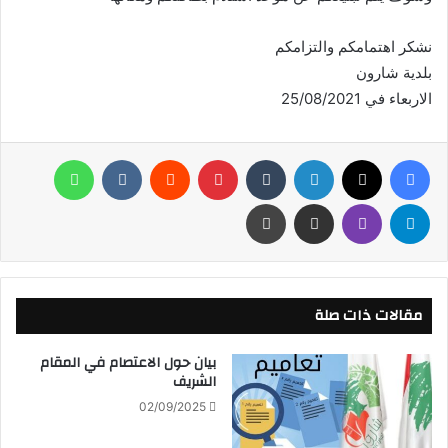
نشكر اهتمامكم والتزامكم
بلدية شارون
الاربعاء في 25/08/2021
فيسبوك
X
لينكدإن
‏Tumblr
بينتيريست
‏Reddit
‏VKontakte
واتساب
تيلقرام
ڤايبر
مشاركة عبر البريد
طباعة
مقالات ذات صلة
بيان حول الاعتصام في المقام
الشريف
02/09/2025