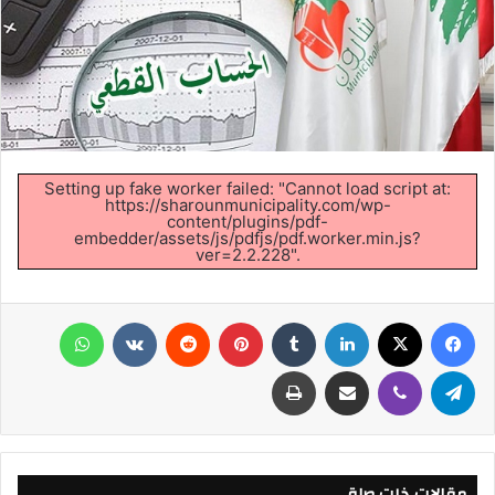
Setting up fake worker failed: "Cannot load script at:
https://sharounmunicipality.com/wp-
content/plugins/pdf-
embedder/assets/js/pdfjs/pdf.worker.min.js?
ver=2.2.228".
فيسبوك
X
لينكدإن
‏Tumblr
بينتيريست
‏Reddit
‏VKontakte
واتساب
تيلقرام
ڤايبر
مشاركة عبر البريد
طباعة
مقالات ذات صلة