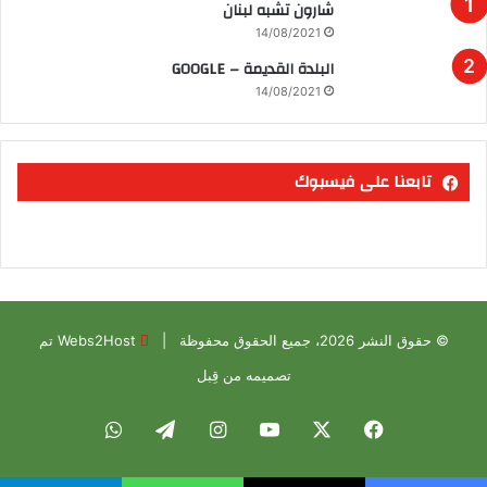
شارون تشبه لبنان
14/08/2021
البلدة القديمة – GOOGLE
14/08/2021
تابعنا على فيسبوك
© حقوق النشر 2026، جميع الحقوق محفوظة |
Webs2Host تم
تصميمه من قِبل
فيسبوك
X
يوتيوب
انستقرام
تيلقرام
واتساب