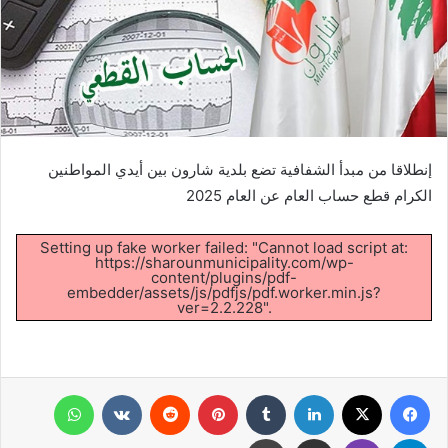
إنطلاقا من مبدأ الشفافية تضع بلدية شارون بين أيدي المواطنين
الكرام قطع حساب العام عن العام 2025
Setting up fake worker failed: "Cannot load script at:
https://sharounmunicipality.com/wp-
content/plugins/pdf-
embedder/assets/js/pdfjs/pdf.worker.min.js?
ver=2.2.228".
فيسبوك
X
لينكدإن
‏Tumblr
بينتيريست
‏Reddit
‏VKontakte
واتساب
تيلقرام
ڤايبر
مشاركة عبر البريد
طباعة