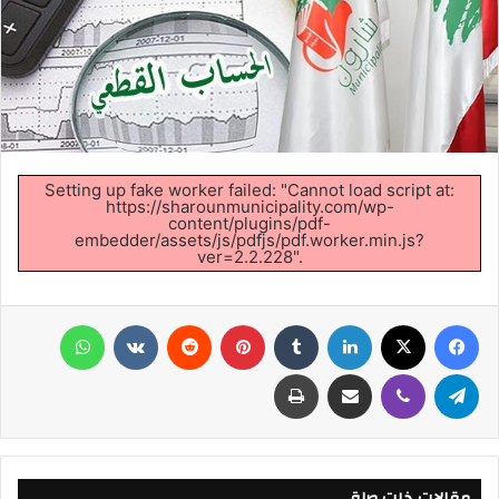
Setting up fake worker failed: "Cannot load script at:
https://sharounmunicipality.com/wp-
content/plugins/pdf-
embedder/assets/js/pdfjs/pdf.worker.min.js?
ver=2.2.228".
فيسبوك
X
لينكدإن
‏Tumblr
بينتيريست
‏Reddit
‏VKontakte
واتساب
تيلقرام
ڤايبر
مشاركة عبر البريد
طباعة
مقالات ذات صلة