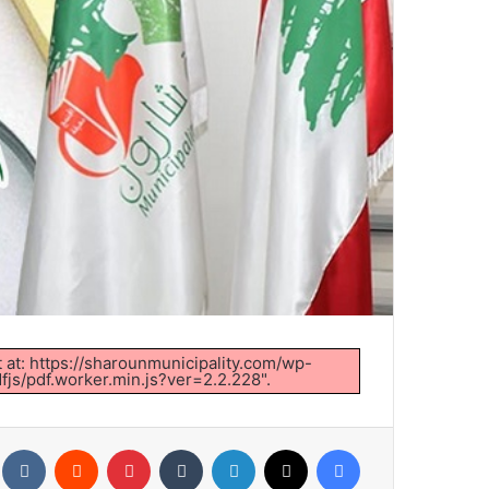
t at: https://sharounmunicipality.com/wp-
js/pdf.worker.min.js?ver=2.2.228".
فيسبوك
X
لينكدإن
‏Tumblr
بينتيريست
‏Reddit
‏te