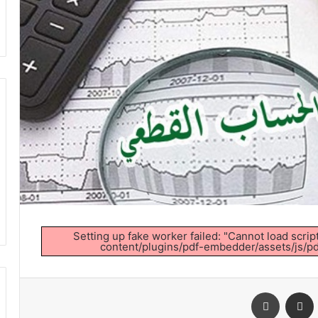
Setting up fake worker failed: "Cannot load scrip
content/plugins/pdf-embedder/assets/js/pdf
VKontak
مشاركة عبر البريد
طباعة