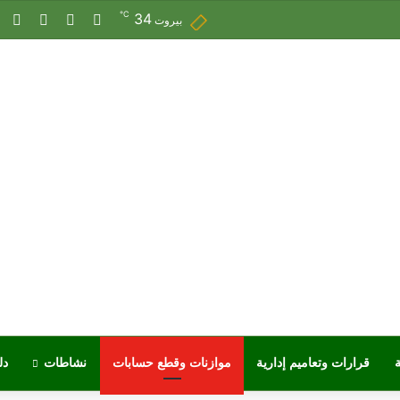
℃
34
X
فيسبوك
يوتيوب
ان
بيروت
قرارات وتعاميم إدارية
موازنات وقطع حسابات
نشاطات
دل