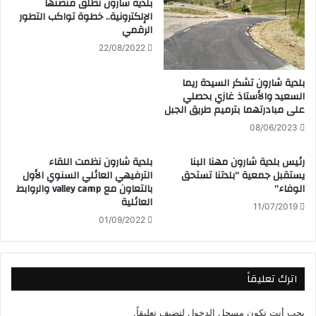
بلدية شارون تطلق منصتها
الإلكترونية.. خطوة تواكب التطور
الرقمي
22/08/2022
بلدية شارون تشكر السيدة ريما
السعيد والأستاذ غازي بحصلي
على مبادرتهما بترميم طريق الجبل
08/06/2023
رئيس بلدية شارون مهنا البنا
بلدية شارون نظمت اللقاء
يستقبل جمعية “بلدتنا تستحق
الترفيهي العائلي السنوي الأول
الوفاء”
بالتعاون مع valley camp والروابط
العائلية
11/07/2019
01/09/2022
اترك تعليقاً
يجب أنت تكون
مسجل الدخول
لتضيف تعليقاً.