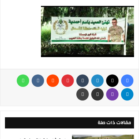
فيسبوك
X
لينكدإن
‏Tumblr
بينتيريست
‏Reddit
‏VKontakte
واتساب
تيلقرام
ڤايبر
مشاركة عبر البريد
طباعة
مقالات ذات صلة